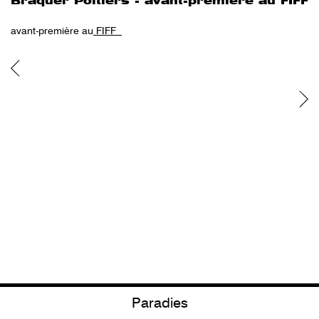
Braquer Poitiers - avant-première au FIFF
avant-première au
FIFF
Actualité précédente
Actualité suivante
Paradies